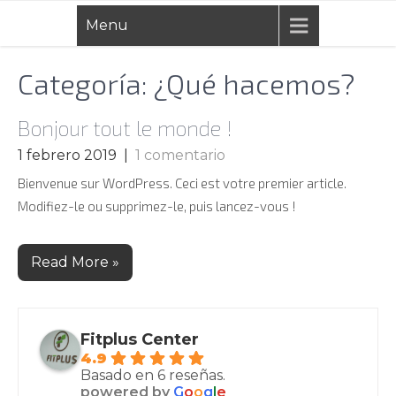
Skip
Menu
to
content
Categoría:
¿Qué hacemos?
Bonjour tout le monde !
1 febrero 2019
|
1 comentario
Bienvenue sur WordPress. Ceci est votre premier article.
Modifiez-le ou supprimez-le, puis lancez-vous !
Read More »
Fitplus Center
4.9
Basado en 6 reseñas.
powered by
G
o
o
g
l
e