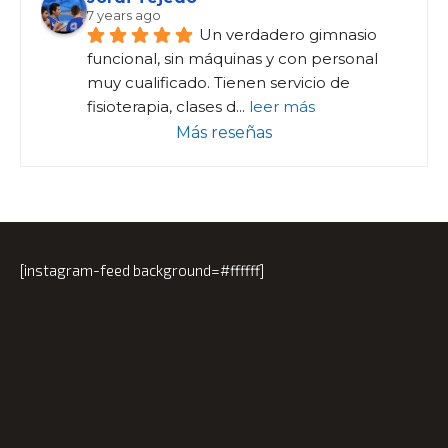
7 years ago
Un verdadero gimnasio 
funcional, sin máquinas y con personal 
muy cualificado. Tienen servicio de 
fisioterapia, clases d
... 
leer más
Más reseñas
[instagram-feed background=#ffffff]