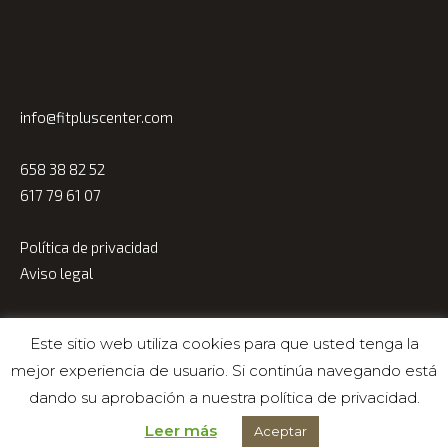
info@fitpluscenter.com
658 38 82 52
617 79 61 07
Política de privacidad
Aviso legal
© Fitplus Center 2023
Este sitio web utiliza cookies para que usted tenga la
mejor experiencia de usuario. Si continúa navegando está
dando su aprobación a nuestra política de privacidad.
Leer más
Aceptar
All Rights Reserved