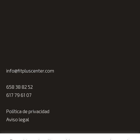
info@fitpluscenter.com
658 38 82 52
617 79 61 07
Política de privacidad
Aviso legal
© Fitplus Center 2023